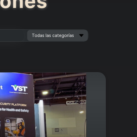
iones
.
Todas las categorías