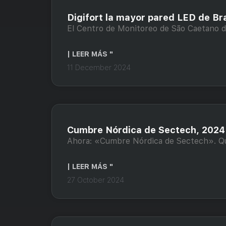
Digifort la mayor pared LED de Bra
El Centro de Monitoreo de São Caetano do
| LEER MÁS "
11 December 2024
Cumbre Nórdica de Sectech, 2024
Ahora: «Cumbre Nórdica de Sectech». Qué
| LEER MÁS "
27 October 2024