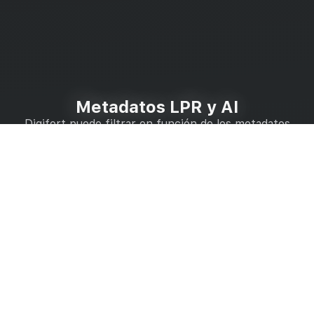
Metadatos LPR y AI
Digifort puede filtrar en función de los metadatos
recibidos de cada matrícula
Placa de
Velocidad
Cámaras
Clasificac
matrícula
relacionadas
Fabricante
Categorías
Modelo
Color
País
Listas
Propietario
Fiabilidad